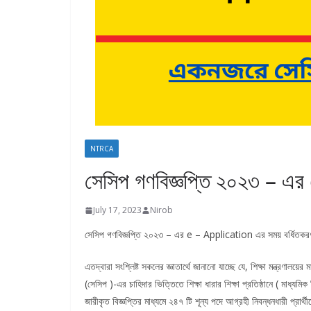
NTRCA
সেসিপ গণবিজ্ঞপ্তি ২০২৩ – 
July 17, 2023
Nirob
সেসিপ গণবিজ্ঞপ্তি ২০২৩ – এর e – Application এর সময় বর্ধিতকরণ বিজ
এতদ্বারা সংশ্লিষ্ট সকলের জ্ঞাতার্থে জানানো যাচ্ছে যে, শিক্ষা মন্ত্রণালয়
(সেসিপ )-এর চাহিদার ভিত্তিতে শিক্ষা ধারার শিক্ষা প্রতিষ্ঠানে ( মাধ্যম
জারীকৃত বিজ্ঞপ্তির মাধ্যমে ২৪৭ টি শূন্য পদে আগ্রহী নিবন্ধনধারী প