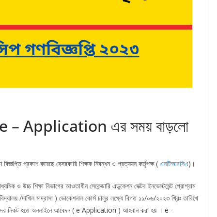
এর e – Application এর সময় বাড়লো
্ঞপ্তি প্রকাশ করেছে বেসরকারি শিক্ষক নিবন্ধন ও প্রত্যয়ন কর্তৃপক্ষ (
এনটিআরসিএ
)।
ের মাধ্যমিক ও উচ্চ শিক্ষা বিভাগের আওতাধীন সেকেন্ডারি এডুকেশন সেক্টর ইনভেস্টমেন্ট প্রোগ্রাম
িক বিদ্যালয় /দাখিল মাদ্রাসা ) ভোকেশনাল কোর্স চালুর লক্ষ্যে বিগত ১১/০৬/২০২৩ খ্রিঃ তারিখে
্রার্থীদের নিকট হতে অনলাইনে আবেদন ( e Application ) আহবান করা হয় । e -