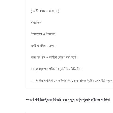
( কাজী কামরুল আহছান )
পরিচালক
শিক্ষাতত্ত্ব ও শিক্ষামান
এনটিআরসিএ , ঢাকা ।
সদয় অবগতি ও কার্যাথে প্রেরণ করা হলো :
১। ব্যবস্থাপনা পরিচালক ,টেলিটক বিডি লি :
২।সিস্টেম এনালিস্ট , এনটিআরসিএ , ঢাকা (বিজ্ঞপ্তিটিওয়েবসাইটে প্র
৪র্থ গণবিজ্ঞপ্তিতে ভিআর ফরমে ভুল তথ্য প্রদানকারীদের তালিকা