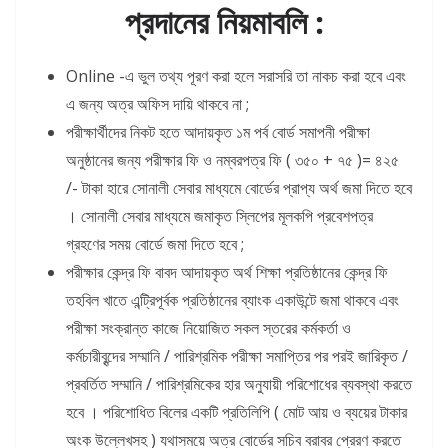
প্রদানের নিয়মাবলি :
Online -এ ভুল তথ্য পূরণ করা হলে সরাসরি তা নাকচ করা হবে এবং
এ জন্য অত্র অফিস দায়ি থাকবে না ;
পরীক্ষার্থীদের নিকট হতে আদায়কৃত ১ম পর্ব বোর্ড সমাপনী পরীক্ষা
অনুষ্ঠানের জন্য পরীক্ষার ফি ও নম্বরপত্র ফি ( ৩৫০ + ৭৫ )= ৪২৫
/- টাকা হারে সোনালী সেবার মাধ্যমে বোর্ডের প্রাপ্য অর্থ জমা দিতে হবে
। সোনালী সেবার মাধ্যমে জমাকৃত স্লিপের মূলকপি প্রবেশপত্র
গ্রহণের সময় বোর্ডে জমা দিতে হবে ;
পরীক্ষার কেন্দ্র ফি বাবদ আদায়কৃত অর্থ শিক্ষা প্রতিষ্ঠানের কেন্দ্র ফি
তহবিল খাতে এন্ট্রিপূর্বক প্রতিষ্ঠানের ব্যাংক একাউন্টে জমা থাকবে এবং
পরীক্ষা সংক্রান্ত কাজে নিয়োজিত সকল স্তরের কর্মকর্তা ও
কর্মচারীবৃন্দের সম্মানি / পারিশ্রমিক পরীক্ষা সমাপ্তির পর পরই জারিকৃত /
প্রবর্তিত সম্মানি / পারিশ্রমিকের হার অনুযায়ী পরিশোধের ব্যবস্থা করতে
হবে । পরিশোধিত বিলের একটি প্রতিলিপি ( মোট আয় ও ব্যয়ের টাকার
অংক উল্লেখসহ ) যথাসময়ে অত্র বোর্ডের সচিব বরাবর প্রেরণ করতে