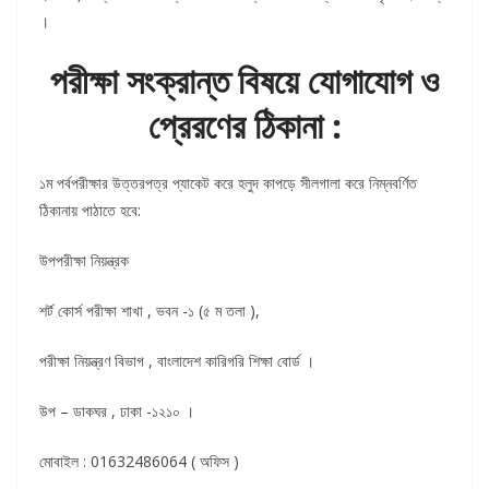
।
পরীক্ষা সংক্রান্ত বিষয়ে যোগাযোগ ও
প্রেরণের ঠিকানা :
১ম পর্বপরীক্ষার উত্তরপত্র প্যাকেট করে হলুদ কাপড়ে সীলগালা করে নিম্নবর্ণিত
ঠিকানায় পাঠাতে হবে
:
উপপরীক্ষা নিয়ন্ত্রক
শর্ট কোর্স পরীক্ষা শাখা , ভবন -১ (৫ ম তলা ),
পরীক্ষা নিয়ন্ত্রণ বিভাগ , বাংলাদেশ কারিগরি শিক্ষা বোর্ড ।
উপ – ডাকঘর , ঢাকা -১২১০ ।
মোবাইল : 01632486064 ( অফিস )