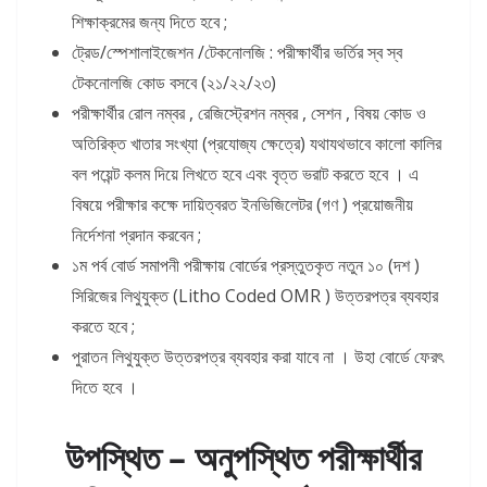
শিক্ষাক্রমের জন্য দিতে হবে ;
ট্রেড/স্পেশালাইজেশন /টেকনোলজি : পরীক্ষার্থীর ভর্তির স্ব স্ব
টেকনোলজি কোড বসবে (২১/২২/২৩)
পরীক্ষার্থীর রোল নম্বর , রেজিস্ট্রেশন নম্বর , সেশন , বিষয় কোড ও
অতিরিক্ত খাতার সংখ্যা (প্রযোজ্য ক্ষেত্রে) যথাযথভাবে কালো কালির
বল পয়েন্ট কলম দিয়ে লিখতে হবে এবং বৃত্ত ভরাট করতে হবে । এ
বিষয়ে পরীক্ষার কক্ষে দায়িত্বরত ইনভিজিলেটর (গণ ) প্রয়োজনীয়
নির্দেশনা প্রদান করবেন ;
১ম পর্ব বোর্ড সমাপনী পরীক্ষায় বোর্ডের প্রস্তুতকৃত নতুন ১০ (দশ )
সিরিজের লিথুযুক্ত (Litho Coded OMR ) উত্তরপত্র ব্যবহার
করতে হবে ;
পুরাতন লিথুযুক্ত উত্তরপত্র ব্যবহার করা যাবে না । উহা বোর্ডে ফেরৎ
দিতে হবে ।
উপস্থিত – অনুপস্থিত পরীক্ষার্থীর