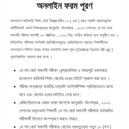
অনলাইন ফরম পূরণ
বাংলাদেশ কারিগরি শিক্ষা বোর্ড নিয়ন্ত্রণাধীন ০১ ( এক ) বছর মেয়াদি অ্যাডভান্সড
সার্টিফিকেট কোর্স শিক্ষাক্রমের জানুয়ারি -ডিসেম্বর , ২০২৩ সেশনের ১ম পর্ব বোর্ড
সমাপনী পরীক্ষা আগামী ০৮ অক্টোবর , ২০২৩ খ্রি. তারিখ রবিবার হতে অনুষ্ঠিত হবে ।
উল্লিখিত পরীক্ষায় সংশ্লিষ্ট প্রতিষ্ঠানসমূহের রেজিস্ট্রেশন প্রাপ্ত শিক্ষার্থীদের
অংশগ্রহণ নিশ্চিত করার লক্ষ্যে অনলাইন ফরম পূরণ (Online form fill up )
পুনঃবিজ্ঞপ্তি প্রকাশ করা হলো ।
১ম পর্ব বোর্ড সমাপনী পরীক্ষা কেন্দ্রতালিকা ও সময়সূচি যথাসময়ে
বাংলাদেশ কারিগরি শিক্ষা বোর্ডের ওয়েব সাইটে প্রকাশ করা হবে ।
পরীক্ষা সংক্রান্ত যাবতীয় তথ্যাদি সংশ্লিষ্টশিক্ষা প্রতিষ্ঠানহতে জানা
যাবে এবং বোর্ডের ওয়েব সাইটেও দেখা যাবে ;
রেজিস্ট্রেশনের মেয়াদ থাকা সাপেক্ষে জানুয়ারি -ডিসেম্বর , ২০২২
সেশনের অকৃতকার্য শিক্ষার্থী ১ম পর্ব বোর্ড সমাপনী পরীক্ষায় অনিয়মিত
পরীক্ষার্থী হিসেবে অংশগ্রহণ করতে পারবে ;
১ম পর্ব বোর্ড সমাপনী পরীক্ষায় বোর্ডের প্রস্তুতকৃত নতুন ১০ (দশ )